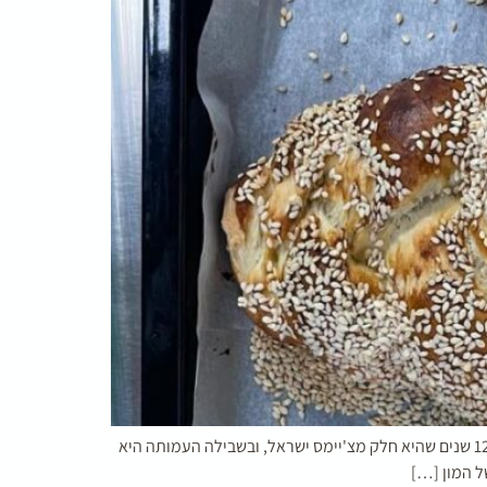
מגי, הבשלנית הוותיקה של מעון שיקומי-תקשורתי אור במודיעין, היא לא רק טבחית מצוינת – היא נשמה של אהבה, יצירתיות וחיבור. כבר 12 שנים שהיא חלק מצ'יימס ישראל, ובשבילה העמותה היא
ל המון […]