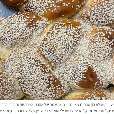
ים," מגי משתפת, "הבישול בשבילי הוא לא רק עניין של טעם וכמויות, אלא ש