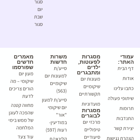
סגור
יום
שבת
סגור
עמודי
מסגרות
משרות
מאמרים
האתר:
לפעוטות,
חדשות
חדשים
ילדים
שפורסמו
דף הבית
סייע/ת
ומתבגרים
מעון יום
למעונות יום
אודות
מעונות יום
שיקומי – מה
שיקומיים
שיקומיים
כתבו עלינו
הורים צריכים
(563)
תקשורתיים
לדעת
שיתופי פעולה
סייע/ת למעון
מועדוניות
מחווה קטנה
יום שיקומי
תרומות
מסגרות
שהפכה לעוגן
"אור"
לבוגרים
התנדבות
של ממש בימי
מרכזי יום
במודיעין-
המלחמה
יצירת קשר
טיפוליים
רעות (597)
עוד צעד
סיעודיים
הצהרת נגישות
קלינאי/ת