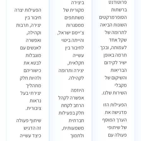
פרוטודנט
ביצירה
ברשתות
מקורית של
הפעילות יצרה
הסופרמרקטים
משתתפים
חיבור בין
השונות הביאה
ממסגרות
יצירה, תרבות
לתרומה של
צ‘יימס ישראל,
וקהילה,
שקל אחד
והייתה ביטוי
ואפשרה
לעמותה, ובכך
לחיבור בין
לאנשים עם
תרמה באופן
עשייה
מוגבלות
ישיר לקידום
חקלאית,
לבטא את
הבריאות
יצירה ותרומה
כישוריהם
והשיקום של
לקהילה.
ולהיות חלק
מקבלי
מתהליך
היוזמה
השירות שלנו.
יצירתי בעל
אפשרה לקהל
נראות
הפעילות הזו
הרחב לקחת
ציבורית.
מדגישה את
חלק בפעילות
הערך המוסף
חברתית
שיתוף פעולה
של שיתופי
משמעותית,
זה הדגיש
פעולה עם
ולתמוך
כיצד עשייה