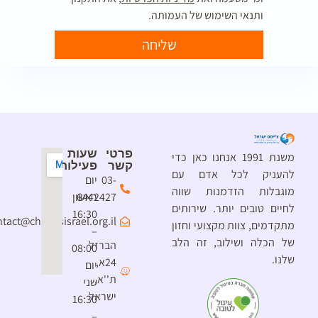
ותנאי השימוש של העמותה.
שליחה
פרטי
שעות
משנת 1991 אנחנו כאן כדי
קשר
פעילות
להעניק לכל אדם עם
03-
יום
מוגבלות הזדמנות שווה
6442427
ראשון
לחיים טובים יותר. שירותים
16:30
contact@chimesisrael.org.il
מתקדמים, צוות מקצועי וחזון
–
של הכלה ושילוב, זה הלב
הברזל
08:00
שלנו.
24א,
יום
ת''א,
שני
ישראל
16:30
–