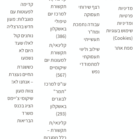
קדימה
תקשורת
רצף שירותי
מדיניות
לפעוטות עם
למרכז יום
תעסוקה
פרטיות
מוגבלות: מעון
טיפולי
ומדיניות
עבודה נתמכת
חדש בהרצליה
באשקלון
שימוש בעוגיות
ומח"ר
נותנים קול
(386)
(Cookies)
תעשייתי
לאלו שעד
קלינאי/ת
מפת אתר
שילוב וליווי
היום לא
תקשורת
תעסוקתי
נשמעו
למעונות יום
למתמודדי
כששגרת
שיקומיים
נפש
החיים נעצרת
(567)
– אנחנו לא!
עו"ס למרכז
צוות מעון
"תמר"
שיקומי צ'יימס
לבוגרים
הציג בכנס
באשקלון
משרד
(293)
הבריאות
קלינאי/ת
תקשורת –
כלל מסגרות