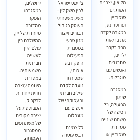
הליאון, יצרנית
צ‘יימס ישראל
ירושלים,
המותגים
לבין משק לין –
במסגרתו
סנסודיין
משק משפחתי
הופקה
ופרוטודנט,
העוסק בגידול
מהדורה
במטרה לקדם
דבורים וייצור
מיוחדת של יין,
את בריאות
מזון טבעי.
המשלבת בין
הפה בקרב
במסגרת
עולם היין
ילדים,
הפעילות
לעשייה
מתבגרים
הופק דבש
חברתית
ואנשים עם
איכותי,
משמעותית.
מוגבלות.
שמכירתו
במסגרת
נועדה לקדם
היוזמה עוצבה
במסגרת
שילוב חברתי
תווית ייחודית
שיתוף
ותעסוקתי של
לבקבוק,
הפעולה, כל
אנשים עם
המבוססת על
רכישה של
מוגבלות.
יצירה מקורית
משחת שיניים
של משתתפים
מסדרת
כל צנצנת
ממסגרות
סנסודיין או
דבש עוטרה
העמותה.