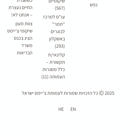
כששגרת
שיקומיים
נפש
החיים נעצרת
(567)
– אנחנו לא!
עו"ס למרכז
צוות מעון
"תמר"
שיקומי צ'יימס
לבוגרים
הציג בכנס
באשקלון
משרד
(293)
הבריאות
קלינאי/ת
תקשורת –
כלל מסגרות
העמותה (11)
2025 Ⓒ כל הזכויות שמורות ל
עמותת צ'יימס ישראל
HE
EN