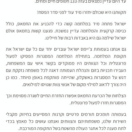
עד היום עדיין נמצאים בעזה 133 חטופים חיים ומתים.
תקוותנו היא שכולם יחזרו מיד עוד לפני סדר הפסח!
ישראל פתחה מיד במלחמה קשה כדי להכניע את החמאס, כולל
כניסה קרקעית והמלחמה עדיין נמשכת. פגענו קשות בחמאס אולם
ישראל שילמה גם היא באבדות רבות של חיילינו.
גם אנחנו בעמותת צ'יימס ישראל עוברים יחד עם כל עם ישראל את
תקופת המלחמה. בתחילת המלחמה המסגרות הפסיקו לפעול
פרונטלית וכל הצוותים היו ממוקדים בקשר אישי עם המשפחות,
העבירו תכניות בזום והנהלת העמותה דאגה לכל משפחה נזקקת עם
דגש על המסגרות באשקלון, שהייתה מותקפת באופן מיוחד. כמו כן
היה צורך לדאוג למילוי מקום של אנשי צוות שגויסו למילואים.
הצלחות של הכרעת החמאס אפשרו החזרת החיים לשגרה מסוימת וכך
המסגרות חזרו לפעול פרונטלית.
בעמותה תומכים תורמים פרטיים וקרנות המסייעים בחיזוק מקבלי
השירות שלנו, משפחותיהם והצוותים ואנחנו עושים כל מאמץ בכדי
לתת מענה לכל אתגר העולה מהשטח בשל התקופה המורכבת.