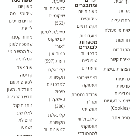
ילדים
שפורסמו
דף הבית
סייע/ת
ומתבגרים
מעון יום
למעונות יום
אודות
מעונות יום
שיקומי – מה
שיקומיים
שיקומיים
כתבו עלינו
הורים צריכים
(563)
תקשורתיים
לדעת
שיתופי פעולה
סייע/ת למעון
מועדוניות
מחווה קטנה
יום שיקומי
תרומות
מסגרות
שהפכה לעוגן
"אור"
לבוגרים
התנדבות
של ממש בימי
מרכזי יום
במודיעין-
המלחמה
יצירת קשר
טיפוליים
רעות (597)
עוד צעד
סיעודיים
הצהרת נגישות
קלינאי/ת
קדימה
תקשורת
רצף שירותי
מדיניות
לפעוטות עם
למרכז יום
תעסוקה
פרטיות
מוגבלות: מעון
טיפולי
ומדיניות
עבודה נתמכת
חדש בהרצליה
באשקלון
שימוש בעוגיות
ומח"ר
נותנים קול
(386)
(Cookies)
תעשייתי
לאלו שעד
קלינאי/ת
מפת אתר
שילוב וליווי
היום לא
תקשורת
תעסוקתי
נשמעו
למעונות יום
למתמודדי