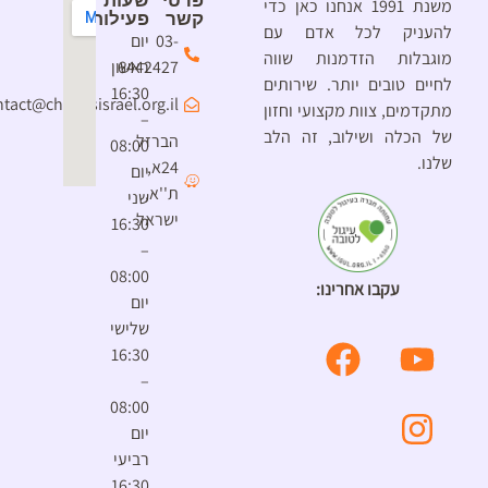
פרטי
שעות
משנת 1991 אנחנו כאן כדי
קשר
פעילות
להעניק לכל אדם עם
03-
יום
מוגבלות הזדמנות שווה
6442427
ראשון
לחיים טובים יותר. שירותים
16:30
contact@chimesisrael.org.il
מתקדמים, צוות מקצועי וחזון
–
של הכלה ושילוב, זה הלב
הברזל
08:00
שלנו.
24א,
יום
ת''א,
שני
ישראל
16:30
–
08:00
עקבו אחרינו:
יום
שלישי
16:30
–
08:00
יום
רביעי
16:30