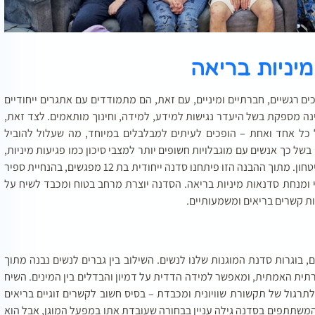
מיניות בריאה
ם רגשיים, חברתיים ומיניים, עם זאת, הם מתמודדים עם אתגרים ייחודיים
ה מספקת בשל היעדר נגישות למידע, למידה, וחינוך מותאמים. לצד זאת,
 כל אחד ואחת – הופכים לעיתים למבלבלים במיוחד, מה שעלול להוביל
ל כך אנשים עם מוגבלויות חשופים יותר למצבי סיכון כמו פגיעות מיניות,
קושי ביצירת קשרים בינאישיים, תחושת בדידות או חוסר ביטחון. מתוך ההבנה הזו פיתחנו סדנה ייחודית בת 12 מפגשים, בהנחיית ספיר
י ומנחת סדנאות מיניות בריאה. הסדנה יוצרת מרחב בטוח ומכבד לשיח על
ות קשרים בריאים ומשמעותיים.
בוגרות סדנת המוגנות שלנו לנשים. השילוב בין גברים לנשים נבנה מתוך
ת האמתית, ומאפשר למידה הדדית על דמיון והבדלים בין המינים. השיח
רגול של תקשורת שוויונית ומכבדת – בסיס חשוב לקשרים זוגיים בריאים
משתתפים בסדנה גילה עניין בבחורה שעובדת אתו במפעל המוגן, אבל הוא