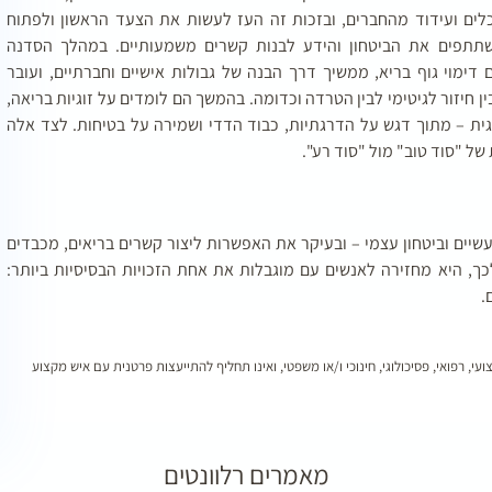
לים ועידוד מהחברים, ובזכות זה העז לעשות את הצעד הראשון ולפתוח
תתפים את הביטחון והידע לבנות קשרים משמעותיים. במהלך הסדנה
מוי גוף בריא, ממשיך דרך הבנה של גבולות אישיים וחברתיים, ועובר
ן חיזור לגיטימי לבין הטרדה וכדומה. בהמשך הם לומדים על זוגיות בריאה,
זוגית – מתוך דגש על הדרגתיות, כבוד הדדי ושמירה על בטיחות. לצד אלה
ל "סוד טוב" מול "סוד רע".
יים וביטחון עצמי – ובעיקר את האפשרות ליצור קשרים בריאים, מכבדים
כך, היא מחזירה לאנשים עם מוגבלות את אחת הזכויות הבסיסיות ביותר:
.
עי, רפואי, פסיכולוגי, חינוכי ו/או משפטי, ואינו תחליף להתייעצות פרטנית עם איש מקצוע
מאמרים רלוונטים