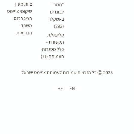
צוות מעון
"תמר"
שיקומי צ'יימס
לבוגרים
הציג בכנס
באשקלון
משרד
(293)
הבריאות
קלינאי/ת
תקשורת –
כלל מסגרות
העמותה (11)
2025 Ⓒ כל הזכויות שמורות ל
עמותת צ'יימס ישראל
HE
EN