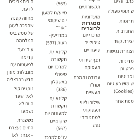
כתבו עלינו
הורים צריכים
(563)
תקשורתיים
לדעת
שיתופי פעולה
סייע/ת למעון
מועדוניות
מחווה קטנה
יום שיקומי
תרומות
מסגרות
שהפכה לעוגן
"אור"
לבוגרים
התנדבות
של ממש בימי
מרכזי יום
במודיעין-
המלחמה
יצירת קשר
טיפוליים
רעות (597)
עוד צעד
סיעודיים
הצהרת נגישות
קלינאי/ת
קדימה
תקשורת
רצף שירותי
מדיניות
לפעוטות עם
למרכז יום
תעסוקה
פרטיות
מוגבלות: מעון
טיפולי
ומדיניות
עבודה נתמכת
חדש בהרצליה
באשקלון
שימוש בעוגיות
ומח"ר
נותנים קול
(386)
(Cookies)
תעשייתי
לאלו שעד
קלינאי/ת
מפת אתר
שילוב וליווי
היום לא
תקשורת
תעסוקתי
נשמעו
למעונות יום
למתמודדי
כששגרת
שיקומיים
נפש
החיים נעצרת
(567)
– אנחנו לא!
עו"ס למרכז