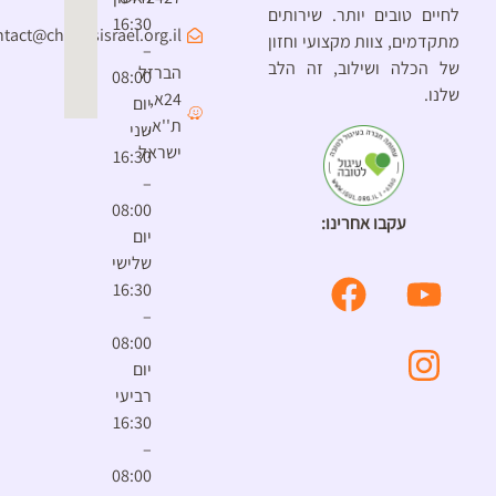
לחיים טובים יותר. שירותים
16:30
contact@chimesisrael.org.il
מתקדמים, צוות מקצועי וחזון
–
של הכלה ושילוב, זה הלב
הברזל
08:00
שלנו.
24א,
יום
ת''א,
שני
ישראל
16:30
–
08:00
עקבו אחרינו:
יום
שלישי
16:30
–
08:00
יום
רביעי
16:30
–
08:00