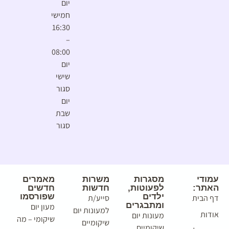
יום
חמישי
16:30
–
08:00
יום
שישי
סגור
יום
שבת
סגור
עמודי
מסגרות
משרות
מאמרים
האתר:
לפעוטות,
חדשות
חדשים
ילדים
שפורסמו
דף הבית
סייע/ת
ומתבגרים
מעון יום
למעונות יום
אודות
מעונות יום
שיקומי – מה
שיקומיים
שיקומיים