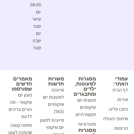
08:00
יום
שישי
סגור
יום
שבת
סגור
עמודי
מסגרות
משרות
מאמרים
האתר:
לפעוטות,
חדשות
חדשים
ילדים
שפורסמו
דף הבית
סייע/ת
ומתבגרים
מעון יום
למעונות יום
אודות
מעונות יום
שיקומי – מה
שיקומיים
שיקומיים
כתבו עלינו
הורים צריכים
(563)
תקשורתיים
לדעת
שיתופי פעולה
סייע/ת למעון
מועדוניות
מחווה קטנה
יום שיקומי
תרומות
מסגרות
שהפכה לעוגן