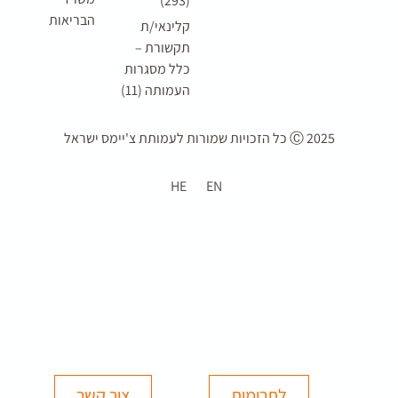
(293)
הבריאות
קלינאי/ת
תקשורת –
כלל מסגרות
העמותה (11)
2025 Ⓒ כל הזכויות שמורות ל
עמותת צ'יימס ישראל
HE
EN
לתרומות
צור קשר