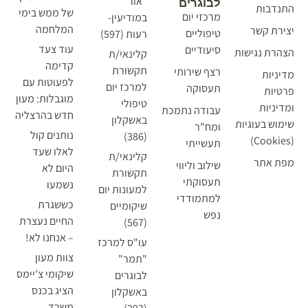
"אור"
לבוגרים
התנדבות
של ממש בימי
מרכזי יום
במודיעין-
המלחמה
יצירת קשר
טיפוליים
רעות (597)
עוד צעד
סיעודיים
הצהרת נגישות
קלינאי/ת
קדימה
תקשורת
רצף שירותי
מדיניות
לפעוטות עם
למרכז יום
תעסוקה
פרטיות
מוגבלות: מעון
טיפולי
ומדיניות
עבודה נתמכת
חדש בהרצליה
באשקלון
שימוש בעוגיות
ומח"ר
נותנים קול
(386)
(Cookies)
תעשייתי
לאלו שעד
קלינאי/ת
מפת אתר
שילוב וליווי
היום לא
תקשורת
תעסוקתי
נשמעו
למעונות יום
למתמודדי
כששגרת
שיקומיים
נפש
החיים נעצרת
(567)
– אנחנו לא!
עו"ס למרכז
צוות מעון
"תמר"
שיקומי צ'יימס
לבוגרים
הציג בכנס
באשקלון
משרד