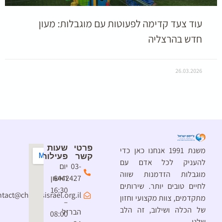
עוד צעד קדימה לפעוטות עם מוגבלות: מעון
חדש בהרצליה
26.03.2026
פרטי
שעות
משנת 1991 אנחנו כאן כדי
קשר
פעילות
להעניק לכל אדם עם
03-
יום
מוגבלות הזדמנות שווה
6442427
ראשון
לחיים טובים יותר. שירותים
16:30
contact@chimesisrael.org.il
מתקדמים, צוות מקצועי וחזון
–
של הכלה ושילוב, זה הלב
הברזל
08:00
שלנו.