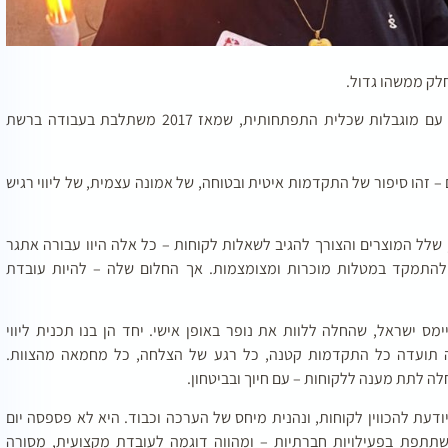
חלק ממשהו גדול.
זהו הסיפור של נופר חורש, בת 34 מראשון לציון, אישה עם מוגבלות שכלית התפתחותית, שמאז 2017 משתלבת בעבודה ברשת
זהו סיפור של התקדמות איטית ובטוחה, של אמונה עצמית, של ליווי רגיש
שלל המוצרים והצורך להגיב לשאלות לקוחות – כל אלה היוו עבורה אתגר
 להתמקד במטלות מוכרות ומצומצמות. אך החלום שלה – להיות עובדת
מס ישראל, שהחלה ללוות את נופר באופן אישי. יחד הן בנו תכנית ליווי
תועדה כל התקדמות קטנה, כל רגע של הצלחה, כל מחמאה מהצוות.
לה לתת מענה ללקוחות – עם חיוך ובביטחון.
ודעת להכווין לקוחות, ונהנית מיחס של הערכה וכבוד. היא לא פספסה יום
תתפת בפעילויות חברתיות – ומהווה דוגמה לעובדת מקצועית, מסורה