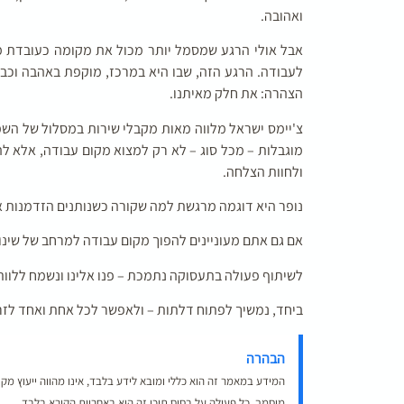
ואהובה.
אבל אולי הרגע שמסמל יותר מכול את מקומה כעובדת מן
לעבודה. הרגע הזה, שבו היא במרכז, מוקפת באהבה וכבוד
הצהרה: את חלק מאיתנו.
צ'יימס ישראל מלווה מאות מקבלי שירות במסלול של השמ
מוגבלות – מכל סוג – לא רק למצוא מקום עבודה, אלא ל
ולחוות הצלחה.
נופר היא דוגמה מרגשת למה שקורה כשנותנים הזדמנות אמ
אם גם אתם מעוניינים להפוך מקום עבודה למרחב של שינוי
לשיתוף פעולה
בתעסוקה נתמכת
– פנו אלינו ונשמח ללוו
ביחד, נמשיך לפתוח דלתות – ולאפשר לכל אחת ואחד לזרוח
הבהרה
המידע במאמר זה הוא כללי ומובא לידע בלבד, אינו מהווה ייעוץ מקצו
מוסמך. כל פעולה על בסיס תוכן זה היא באחריות הקורא בלבד.