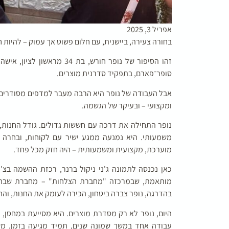
אפריל 3, 2025
בחורה צעירה, ביישנית, עם חלום פשוט אך עמוק – להיות 
סופר־פארם, בתפקיד סדרנית מוצרים.
אבל העבודה של נופר היא הרבה מעבר למדפים מסודרים – 
ומקצועי – ובעיקר של הגשמה.
נופר התחילה את דרכה עם חששות גדולים. גודל החנות, 
משמעותי. היא נמנעה ממגע ישיר עם לקוחות, ובחרה
מוערכת, מקצועית ומשמעותית – היה חזק מכל פחד.
כאן נכנסה לתמונה ג'ני ניקול ברנר, רכזת ההשמה בצ'יי
מותאמת, שבמרכזה "מחברת הצלחות" – מחברת שבה 
בהדרגה, נופר צברה ביטחון, הכירה לעומק את החנות, והח
היום, נופר לא רק מסדרת מוצרים. היא מסייעת במחסן, י
עבודה אחד במשך שמונה שנים, תמיד מגיעה בזמן, מש